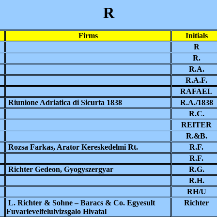
R
Firms
Initials
R
R.
R.A.
R.A.F.
RAFAEL
Riunione Adriatica di Sicurta 1838
R.A./1838
R.C.
REITER
R.&B.
Rozsa Farkas, Arator Kereskedelmi Rt.
R.F.
R.F.
Richter Gedeon, Gyogyszergyar
R.G.
R.H.
RH/U
L. Richter & Sohne – Baracs & Co. Egyesult
Richter
Fuvarlevelfelulvizsgalo Hivatal