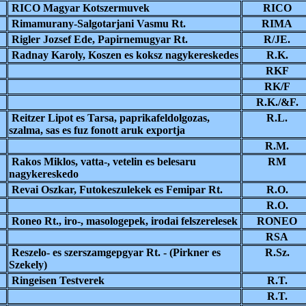
RICO Magyar Kotszermuvek
RICO
Rimamurany-Salgotarjani Vasmu Rt.
RIMA
Rigler Jozsef Ede, Papirnemugyar Rt.
R/JE.
Radnay Karoly, Koszen es koksz nagykereskedes
R.K.
RKF
RK/F
R.K./&F.
Reitzer Lipot es Tarsa, paprikafeldolgozas,
R.L.
szalma, sas es fuz fonott aruk exportja
R.M.
Rakos Miklos, vatta-, vetelin es belesaru
RM
nagykereskedo
Revai Oszkar, Futokeszulekek es Femipar Rt.
R.O.
R.O.
Roneo Rt., iro-, masologepek, irodai felszerelesek
RONEO
RSA
Reszelo- es szerszamgepgyar Rt. - (Pirkner es
R.Sz.
Szekely)
Ringeisen Testverek
R.T.
R.T.