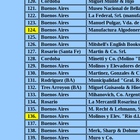
120.
Cordoba
Miguel Munte & Hijo
121.
Buenos Aires
Museo Nacional de Bella
122.
Buenos Aires
La Federal, Srl. (manuf
123.
Buenos Aires
Manuel Pulgar, Vda. de
124.
Buenos Aires
Manufactura Algodoner
125.
Buenos Aires
126.
Buenos Aires
Mitshell's English Books
127.
Rosario (Santa Fe)
Martin & Co. Srl.
128.
Cordoba
Minetti y Co. (Molino "L
129.
Buenos Aires
Molinos y Elevadores de
130.
Buenos Aires
Martinez, Gonzales & Ci
131.
Rodriguez (BA)
Municipalidad "Gral. R
132.
Tres Arroyon (BA)
Miguel Guisasola & Hio
133.
Buenos Aires
Mihanovich, Co. Argent
134.
Rosario
La Mercantil Rosarina (
135.
Buenos Aires
M. Recht & Lehmann, S
136.
Buenos Aires
Molinos y Elev. "Rio d.l
137.
Buenos Aires
138.
Buenos Aires
Merk, Sharp & Dohme
139.
Buenos Aires
Muro y Co.