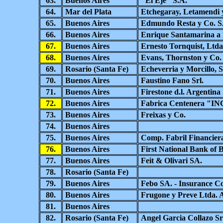
63.
Buenos Aires
"El Eje" S.A.
64.
Mar del Plata
Etchegaray, Letamendi 
65.
Buenos Aires
Edmundo Resta y Co. S
66.
Buenos Aires
Enrique Santamarina a 
67.
Buenos Aires
Ernesto Tornquist, Ltda
68.
Buenos Aires
Evans, Thornston y Co.
69.
Rosario (Santa Fe)
Echeverria y Morcillo, S
70.
Buenos Aires
Faustino Fano Srl.
71.
Buenos Aires
Firestone d.l. Argentina
72.
Buenos Aires
Fabrica Centenera "IN
73.
Buenos Aires
Freixas y Co.
74.
Buenos Aires
75.
Buenos Aires
Comp. Fabril Financier
76.
Buenos Aires
First National Bank of 
77.
Buenos Aires
Feit & Olivari SA.
78.
Rosario (Santa Fe)
79.
Buenos Aires
Febo SA. - Insurance Co
80.
Buenos Aires
Frugone y Preve Ltda. A
81.
Buenos Aires
82.
Rosario (Santa Fe)
Angel Garcia Collazo Sr