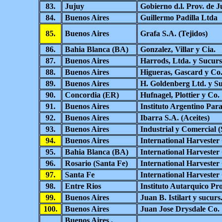
83.
Jujuy
Gobierno d.l. Prov. de J
84.
Buenos Aires
Guillermo Padilla Ltda
85.
Buenos Aires
Grafa S.A. (Tejidos)
86.
Bahia Blanca (BA)
Gonzalez, Villar y Cia.
87.
Buenos Aires
Harrods, Ltda. y Sucurs
88.
Buenos Aires
Higueras, Gascard y Co
89.
Buenos Aires
H. Goldenberg Ltd. y Su
90.
Concordia (ER)
Hufnagel, Plottier y Co.
91.
Buenos Aires
Instituto Argentino Para
92.
Buenos Aires
Ibarra S.A. (Aceites)
93.
Buenos Aires
Industrial y Comercial 
94.
Buenos Aires
International Harvester
95.
Bahia Blanca (BA)
International Harvester
96.
Rosario (Santa Fe)
International Harvester
97.
Santa Fe
International Harvester
98.
Entre Rios
Instituto Autarquico Pro
99.
Buenos Aires
Juan B. Istilart y sucurs
100.
Buenos Aires
Juan Jose Drysdale Co.
Buenos Aires ,