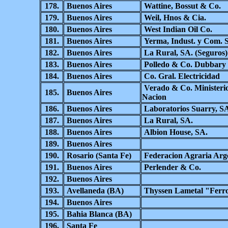
178.
Buenos Aires
Wattine, Bossut & Co.
179.
Buenos Aires
Weil, Hnos & Cia.
180.
Buenos Aires
West Indian Oil Co.
181.
Buenos Aires
Yerma, Indust. y Com. S
182.
Buenos Aires
La Rural, SA. (Seguros)
183.
Buenos Aires
Polledo & Co. Dubbary
184.
Buenos Aires
Co. Gral. Electricidad
Verado & Co. Ministerio
185.
Buenos Aires
Nacion
186.
Buenos Aires
Laboratorios Suarry, S
187.
Buenos Aires
La Rural, SA.
188.
Buenos Aires
Albion House, SA.
189.
Buenos Aires
190.
Rosario (Santa Fe)
Federacion Agraria Arg
191.
Buenos Aires
Perlender & Co.
192.
Buenos Aires
193.
Avellaneda (BA)
Thyssen Lametal "Ferr
194.
Buenos Aires
195.
Bahia Blanca (BA)
196.
Santa Fe