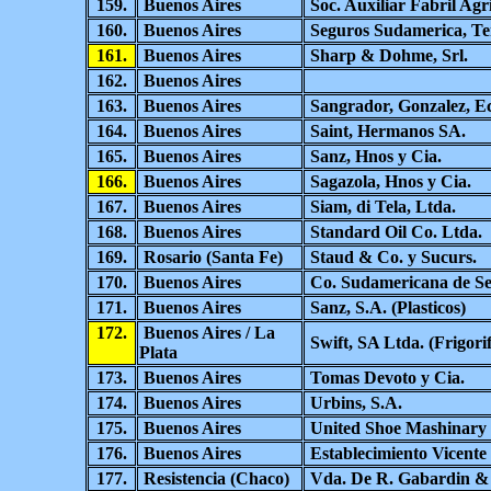
159.
Buenos Aires
Soc. Auxiliar Fabril Agr
160.
Buenos Aires
Seguros Sudamerica, Ter
161.
Buenos Aires
Sharp & Dohme, Srl.
162.
Buenos Aires
163.
Buenos Aires
Sangrador, Gonzalez, E
164.
Buenos Aires
Saint, Hermanos SA.
165.
Buenos Aires
Sanz, Hnos y Cia.
166.
Buenos Aires
Sagazola, Hnos y Cia.
167.
Buenos Aires
Siam, di Tela, Ltda.
168.
Buenos Aires
Standard Oil Co. Ltda.
169.
Rosario (Santa Fe)
Staud & Co. y Sucurs.
170.
Buenos Aires
Co. Sudamericana de Ser
171.
Buenos Aires
Sanz, S.A. (Plasticos)
172.
Buenos Aires / La
Swift, SA Ltda. (Frigorif
Plata
173.
Buenos Aires
Tomas Devoto y Cia.
174.
Buenos Aires
Urbins, S.A.
175.
Buenos Aires
United Shoe Mashinary
176.
Buenos Aires
Establecimiento Vicente
177.
Resistencia (Chaco)
Vda. De R. Gabardin &