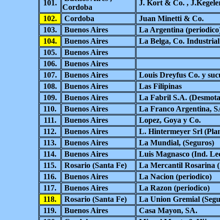
101.
J. Kort & Co. , J.Kegele
Cordoba
102.
Cordoba
Juan Minetti & Co.
103.
Buenos Aires
La Argentina (periodico
104.
Buenos Aires
La Belga, Co. Industrial
105.
Buenos Aires
106.
Buenos Aires
107.
Buenos Aires
Louis Dreyfus Co. y suc
108.
Buenos Aires
Las Filipinas
109.
Buenos Aires
La Fabril S.A. (Desmot
110.
Buenos Aires
La Franco Argentina, S
111.
Buenos Aires
Lopez, Goya y Co.
112.
Buenos Aires
L. Hintermeyer Srl (Plan
113.
Buenos Aires
La Mundial, (Seguros)
114.
Buenos Aires
Luis Magnasco (Ind. Le
115.
Rosario (Santa Fe)
La Mercantil Rosarina (
116.
Buenos Aires
La Nacion (periodico)
117.
Buenos Aires
La Razon (periodico)
118.
Rosario (Santa Fe)
La Union Gremial (Segu
119.
Buenos Aires
Casa Mayon, SA.