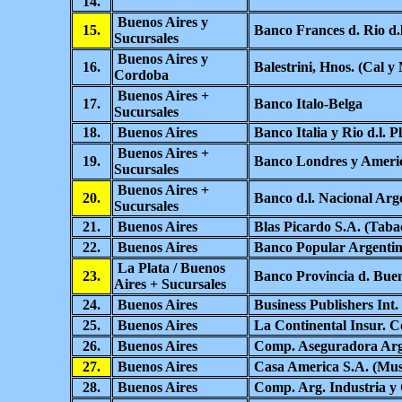
14.
Buenos Aires y
15.
Banco Frances d. Rio d.l
Sucursales
Buenos Aires y
16.
Balestrini, Hnos. (Cal y
Cordoba
Buenos Aires +
17.
Banco Italo-Belga
Sucursales
18.
Buenos Aires
Banco Italia y Rio d.l. P
Buenos Aires +
19.
Banco Londres y Americ
Sucursales
Buenos Aires +
20.
Banco d.l. Nacional Arg
Sucursales
21.
Buenos Aires
Blas Picardo S.A. (Taba
22.
Buenos Aires
Banco Popular Argenti
La Plata / Buenos
23.
Banco Provincia d. Buen
Aires + Sucursales
24.
Buenos Aires
Business Publishers Int.
25.
Buenos Aires
La Continental Insur. C
26.
Buenos Aires
Comp. Aseguradora Arg
27.
Buenos Aires
Casa America S.A. (Mus
28.
Buenos Aires
Comp. Arg. Industria y