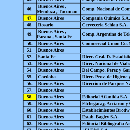
Buenos Aires ,
46.
Comp. Nacional de Come
Mendoza , Tucuman
47.
Buenos Aires
Compania Quimica S.A.
48.
Rosario
Cerveceria Schlau S.A.
Buenos Aires ,
49.
Comp. Argentina de Tel
Parana , Santa Fe
50.
Buenos Aires
Commercial Union Co. 
51.
Buenos Aires
52.
Santa Fe
Direc. Gral. D. Estadisti
53.
Buenos Aires
Direc. Nacional de Viali
54.
Buenos Aires
Del Campo, Perez y Garc
55.
Cordoba
Direc. Prov. de Higiene 
56.
Buenos Aires
Direccion de Parques Na
57.
Buenos Aires
58.
Buenos Aires
Editorial Atlantida S.A.
59.
Buenos Aires
Etchegaray, Arriaran y 
60.
Buenos Aires
Establecimientos Brodwa
61.
Buenos Aires
Estab. Bagley S.A.
62.
Buenos Aires
Editorial Bibliografia Ar