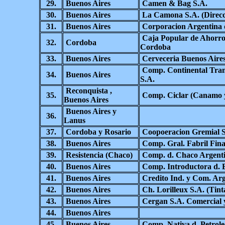
29.
Buenos Aires
Camen & Bag S.A.
30.
Buenos Aires
La Camona S.A. (Direcc
31.
Buenos Aires
Corporacion Argentina 
Caja Popular de Ahorros
32.
Cordoba
Cordoba
33.
Buenos Aires
Cerveceria Buenos Aires
Comp. Continental Trans
34.
Buenos Aires
S.A.
Reconquista ,
35.
Comp. Ciclar (Canamo 
Buenos Aires
Buenos Aires y
36.
Lanus
37.
Cordoba y Rosario
Coopoeracion Gremial S
38.
Buenos Aires
Comp. Gral. Fabril Fina
39.
Resistencia (Chaco)
Comp. d. Chaco Argent
40.
Buenos Aires
Comp. Introductora d. B
41.
Buenos Aires
Credito Ind. y Com. Arg
42.
Buenos Aires
Ch. Lorilleux S.A. (Tint
43.
Buenos Aires
Cergan S.A. Comercial 
44.
Buenos Aires
45.
Buenos Aires
Comp. Nativa d. Petrole