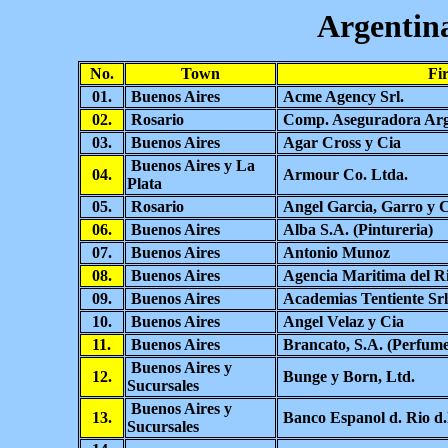
Argentina
No.
Town
Fi
01.
Buenos Aires
Acme Agency Srl.
02.
Rosario
Comp. Aseguradora Arg
03.
Buenos Aires
Agar Cross y Cia
Buenos Aires y La
04.
Armour Co. Ltda.
Plata
05.
Rosario
Angel Garcia, Garro y C
06.
Buenos Aires
Alba S.A. (Pintureria)
07.
Buenos Aires
Antonio Munoz
08.
Buenos Aires
Agencia Maritima del Rio
09.
Buenos Aires
Academias Tentiente Srl
10.
Buenos Aires
Angel Velaz y Cia
11.
Buenos Aires
Brancato, S.A. (Perfume
Buenos Aires y
12.
Bunge y Born, Ltd.
Sucursales
Buenos Aires y
13.
Banco Espanol d. Rio d.l
Sucursales