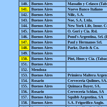
140.
Buenos Aires
Massalin y Celasco (Tab
141.
Buenos Aires
Nuevo Banco Italiano
142.
Buenos Aires
Nilic, S.A.
143.
Buenos Aires
Noe, S.A. Ltda.
144.
Buenos Aires
New York Life, Insur. C
145.
Buenos Aires
O. Gori y Cia. Rsl.
146.
Buenos Aires
Pond's Argentina, Srl. (
147.
Buenos Aires
Paul y Hermanos Srl.
148.
Buenos Aires
Parke, Davis & Co.
149.
Buenos Aires
150.
Buenos Aires
Pint, Hnos y Cia. (Tabac
151.
Buenos Aires
152.
Mendoza
153.
Buenos Aires
Primiera Maltera Argen
154.
Rosario
Cerveceria Quilmes, SA
155.
Buenos Aires
Quimaca Bayer, SA.
156.
Rosario
Cerveceria Schlau, SA
157.
Buenos Aires
Squibb Argentina, SA
158.
Buenos Aires
S.A. Frigorifico Anglo.